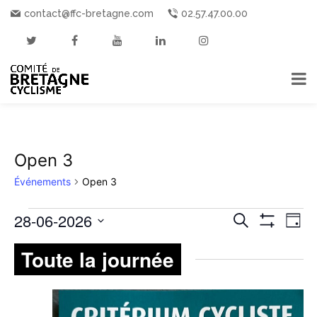
contact@ffc-bretagne.com
02.57.47.00.00
Open 3
Événements
Open 3
ÉVÉNEMENTS
RECHE
28-06-2026
Nav
Recherche
Jour
Montrer
de
Sélectionnez
FOR
ET
Les
Toute la journée
une
Filtres
vue
28
NAVIGA
date.
év
JUIN
DE