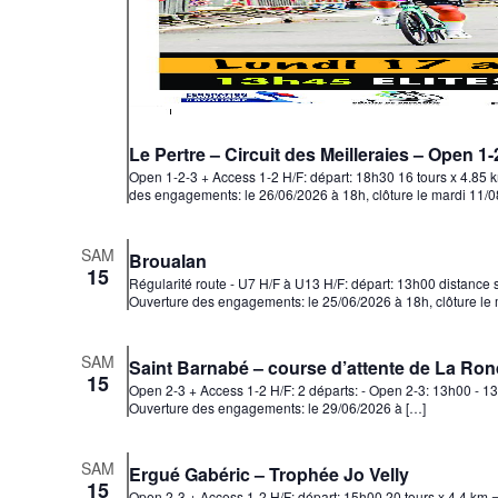
Le Pertre – Circuit des Meilleraies – Open 1
Open 1-2-3 + Access 1-2 H/F: départ: 18h30 16 tours x 4.85 
des engagements: le 26/06/2026 à 18h, clôture le mardi 
SAM
Broualan
15
Régularité route - U7 H/F à U13 H/F: départ: 13h00 distance
Ouverture des engagements: le 25/06/2026 à 18h, clôture le
SAM
Saint Barnabé – course d’attente de La Ron
15
Open 2-3 + Access 1-2 H/F: 2 départs: - Open 2-3: 13h00 - 13
Ouverture des engagements: le 29/06/2026 à […]
SAM
Ergué Gabéric – Trophée Jo Velly
15
Open 2-3 + Access 1-2 H/F: départ: 15h00 20 tours x 4.4 km 