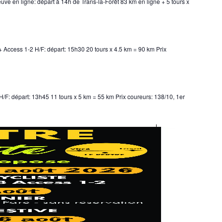
ve en ligne: départ à 14h de Trans-la-Forêt 83 km en ligne + 5 tours x
 Access 1-2 H/F: départ: 15h30 20 tours x 4.5 km = 90 km Prix
/F: départ: 13h45 11 tours x 5 km = 55 km Prix coureurs: 138/10, 1er