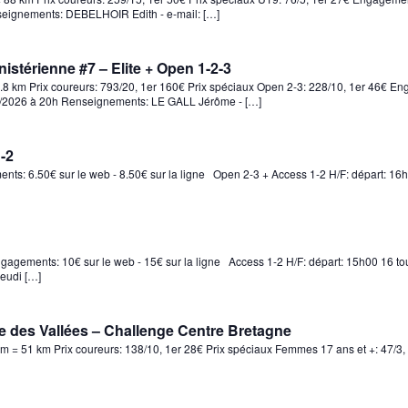
seignements: DEBELHOIR Edith - e-mail: […]
stérienne #7 – Elite + Open 1-2-3
0.8 km Prix coureurs: 793/20, 1er 160€ Prix spéciaux Open 2-3: 228/10, 1er 46€ E
08/2026 à 20h Renseignements: LE GALL Jérôme - […]
-2
nts: 6.50€ sur le web - 8.50€ sur la ligne Open 2-3 + Access 1-2 H/F: départ: 16
ngagements: 10€ sur le web - 15€ sur la ligne Access 1-2 H/F: départ: 15h00 16 to
jeudi […]
e des Vallées – Challenge Centre Bretagne
 = 51 km Prix coureurs: 138/10, 1er 28€ Prix spéciaux Femmes 17 ans et +: 47/3, 