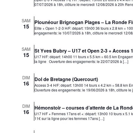
07/07/2026 à 18h, clôture le mercredi 12/08/2026 à 20h Ren
SAM
Plounéour Brignogan Plages – La Ronde Fini
15
Elite + Open 1-2-3 H/F: départ: 15h00 36 tours x 2.8 km = 10
engagements: le 10/07/2026 à 18h, clôture le mercredi 12/
SAM
St Yves Bubry – U17 et Open 2-3 + Access 1
15
U17 H/F: départ: 14h00 11 tours x 5.5 km = 60.5 km Engageme
la ligne Ouverture des engagements: le 22/07/2026 à […]
DIM
Dol de Bretagne (Quercourt)
16
Access 3-4 H/F: départ: 13h00 14 tours x 4.2 km = 58.8 km E
Ouverture des engagements: le 19/06/2026 à 18h, clôture le 
DIM
Hémonstoir – courses d’attente de La Rond
16
U17 H/F + Femmes 17ans et +: départ: 13h00 10 tours x 5.1 km
11€ sur la ligne pour les femmes 17ans […]