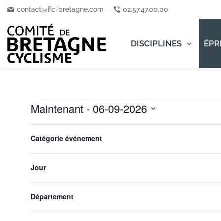
contact@ffc-bretagne.com
02.57.47.00.00
DISCIPLINES
ÉPR
Maintenant
 - 
06-09-2026
Événements
Sélectionnez
Filtres
La
août 2026
une
Catégorie événement
modification
date.
de
l'une
Jour
des
VEN
entrées
7
du
Département
formulaire
entraînera