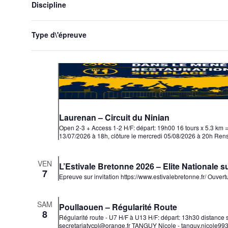
l'actualisation
Discipline
de
la
liste
Type d\'épreuve
des
événements
avec
les
résultats
filtrés.
Laurenan – Circuit du Ninian
Open 2-3 + Access 1-2 H/F: départ: 19h00 16 tours x 5.3 km =
13/07/2026 à 18h, clôture le mercredi 05/08/2026 à 20h Re
VEN
L’Estivale Bretonne 2026 – Elite Nationale su
7
Epreuve sur invitation https://www.estivalebretonne.fr/ Ouver
SAM
Poullaouen – Régularité Route
8
Régularité route - U7 H/F à U13 H/F: départ: 13h30 distanc
secretariatvcpl@orange.fr TANGUY Nicole - tanguy.nicole99