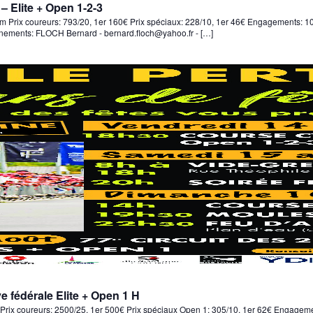
– Elite + Open 1-2-3
 km Prix coureurs: 793/20, 1er 160€ Prix spéciaux: 228/10, 1er 46€ Engagements: 1
gnements: FLOCH Bernard - bernard.floch@yahoo.fr - […]
e fédérale Elite + Open 1 H
m Prix coureurs: 2500/25, 1er 500€ Prix spéciaux Open 1: 305/10, 1er 62€ Engagem