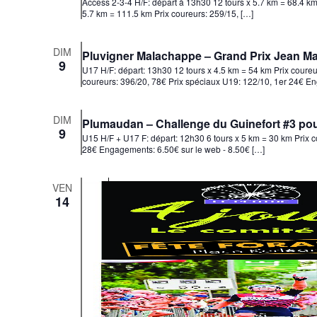
Access 2-3-4 H/F: départ à 13h30 12 tours x 5.7 km = 68.4 km
5.7 km = 111.5 km Prix coureurs: 259/15, […]
DIM
Pluvigner Malachappe – Grand Prix Jean M
9
U17 H/F: départ: 13h30 12 tours x 4.5 km = 54 km Prix coureu
coureurs: 396/20, 78€ Prix spéciaux U19: 122/10, 1er 24€ E
DIM
Plumaudan – Challenge du Guinefort #3 pour
9
U15 H/F + U17 F: départ: 12h30 6 tours x 5 km = 30 km Prix c
28€ Engagements: 6.50€ sur le web - 8.50€ […]
VEN
14