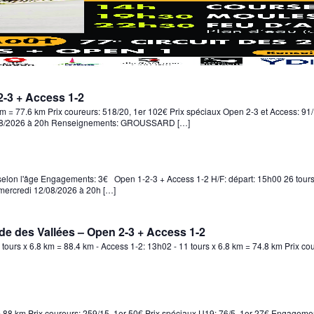
-2-3 + Access 1-2
km = 77.6 km Prix coureurs: 518/20, 1er 102€ Prix spéciaux Open 2-3 et Access: 91
11/08/2026 à 20h Renseignements: GROUSSARD […]
 selon l'âge Engagements: 3€ Open 1-2-3 + Access 1-2 H/F: départ: 15h00 26 tours
 mercredi 12/08/2026 à 20h […]
de des Vallées – Open 2-3 + Access 1-2
 tours x 6.8 km = 88.4 km - Access 1-2: 13h02 - 11 tours x 6.8 km = 74.8 km Prix c
= 88 km Prix coureurs: 259/15, 1er 50€ Prix spéciaux U19: 76/5, 1er 27€ Engagemen