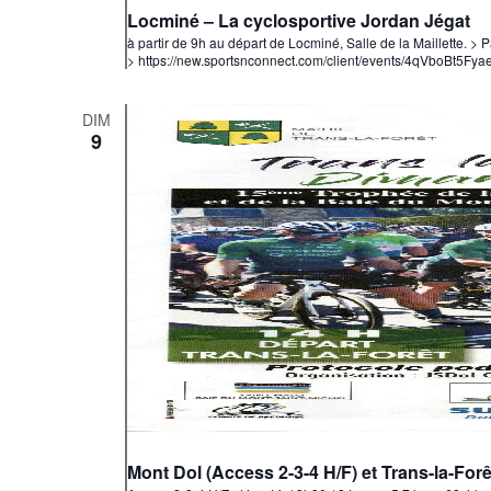
Locminé – La cyclosportive Jordan Jégat
à partir de 9h au départ de Locminé, Salle de la Maillette. 
> https://new.sportsnconnect.com/client/events/4qVboBt5
DIM
9
Mont Dol (Access 2-3-4 H/F) et Trans-la-Forê