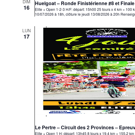
DIM
Huelgoat – Ronde Finistérienne #8 et Finale 
16
Elite + Open 1-2-3 H/F: départ: 15h00 25 tours x 4 km = 100
10/07/2026 à 18h, clôture le jeudi 13/08/2026 à 20h Rensei
LUN
17
Le Pertre – Circuit des 2 Provinces – Epreuv
Elite + Open 1 H: départ: 13h45 8 tours x 19.4 km = 155.2 k