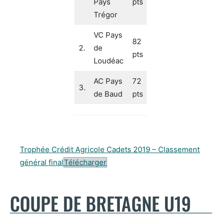
Pays
pts
Trégor
VC Pays
82
2.
de
pts
Loudéac
AC Pays
72
3.
de Baud
pts
Trophée Crédit Agricole Cadets 2019 – Classement
général final
Télécharger
COUPE DE BRETAGNE U19