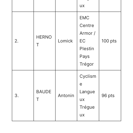
ux
EMC
Centre
Armor /
HERNO
2.
Lomick
EC
100 pts
T
Plestin
Pays
Trégor
Cyclism
e
BAUDE
Langue
3.
Antonin
96 pts
T
ux
Trégue
ux