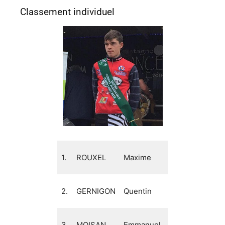
Classement individuel
VS
1
1.
ROUXEL
Maxime
Ploumagoar
p
VC
1
2.
GERNIGON
Quentin
Mévennais
p
VS
1
3.
MOISAN
Emmanuel