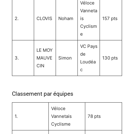
Véloce
Vanneta
2.
CLOVIS
Noham
is
157 pts
Cyclism
e
VC Pays
LE MOY
de
3.
MAUVE
Simon
130 pts
Loudéa
CIN
c
Classement par équipes
Véloce
1.
Vannetais
78 pts
Cyclisme