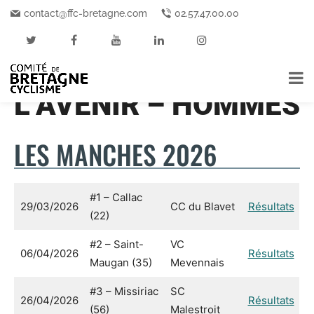
contact@ffc-bretagne.com
02.57.47.00.00
Accueil
Coupe de Bretagne de l’Avenir – Hommes
COUPE DE
BRETAGNE DE
L’AVENIR – HOMMES
LES MANCHES 2026
#1 – Callac
29/03/2026
CC du Blavet
Résultats
(22)
#2 – Saint-
VC
06/04/2026
Résultats
Maugan (35)
Mevennais
#3 – Missiriac
SC
26/04/2026
Résultats
(56)
Malestroit