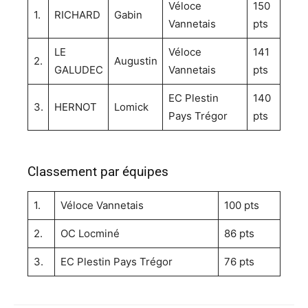
Véloce
150
1.
RICHARD
Gabin
Vannetais
pts
LE
Véloce
141
2.
Augustin
GALUDEC
Vannetais
pts
EC Plestin
140
3.
HERNOT
Lomick
Pays Trégor
pts
Classement par équipes
1.
Véloce Vannetais
100 pts
2.
OC Locminé
86 pts
3.
EC Plestin Pays Trégor
76 pts