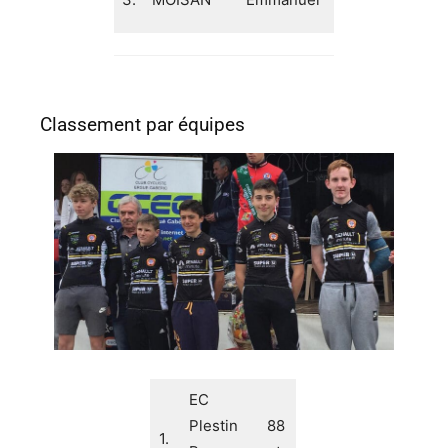
Ploumagoar
p
Classement par équipes
EC
Plestin
88
1.