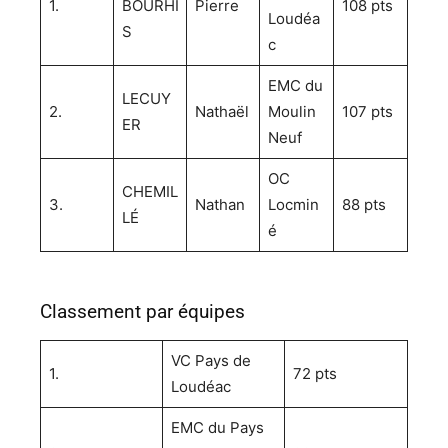
1.
BOURHI
Pierre
108 pts
Loudéa
S
c
EMC du
LECUY
2.
Nathaël
Moulin
107 pts
ER
Neuf
OC
CHEMIL
3.
Nathan
Locmin
88 pts
LÉ
é
Classement par équipes
VC Pays de
1.
72 pts
Loudéac
EMC du Pays