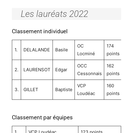
Les lauréats 2022
Classement individuel
OC
174
1.
DELALANDE
Basile
Locminé
points
OCC
162
2.
LAURENSOT
Edgar
Cessonnais
points
VCP
160
3.
GILLET
Baptiste
Loudéac
points
Classement par équipes
1.
VCP Loudéac
123 points