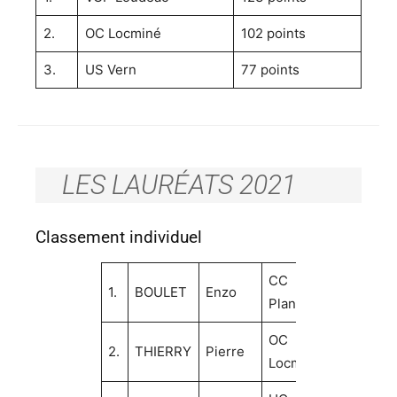
2.
OC Locminé
102 points
3.
US Vern
77 points
LES LAURÉATS 2021
Classement individuel
CC
168
1.
BOULET
Enzo
Plancoët
pts
OC
125
2.
THIERRY
Pierre
Locminé
pts