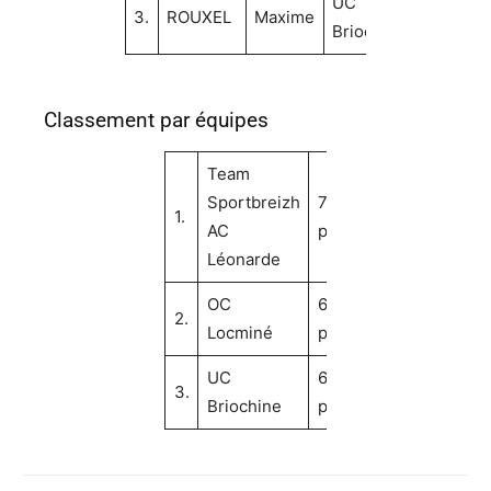
UC
120
3.
ROUXEL
Maxime
Briochine
pts
Classement par équipes
Team
Sportbreizh
77
1.
AC
pts
Léonarde
OC
68
2.
Locminé
pts
UC
68
3.
Briochine
pts