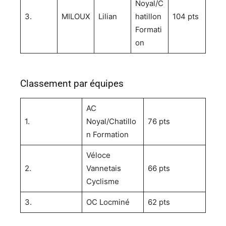
Noyal/C
3.
MILOUX
Lilian
hatillon
104 pts
Formati
on
Classement par équipes
AC
1.
Noyal/Chatillo
76 pts
n Formation
Véloce
2.
Vannetais
66 pts
Cyclisme
3.
OC Locminé
62 pts