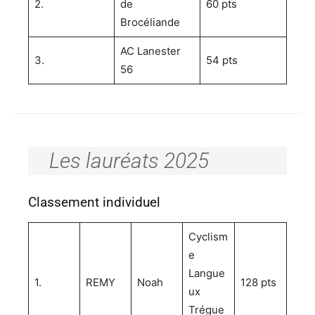
2.
de
60 pts
Brocéliande
AC Lanester
3.
54 pts
56
Les lauréats 2025
Classement individuel
Cyclism
e
Langue
1.
REMY
Noah
128 pts
ux
Trégue