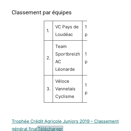
Classement par équipes
VC Pays de
142
1.
Loudéac
pts
Team
Sportbreizh
120
2.
AC
pts
Léonarde
Véloce
117
3.
Vannetais
pts
Cyclisme
Trophée Crédit Agricole Juniors 2019 – Classement
général final
Télécharger