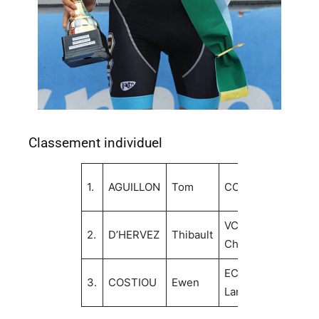
Classement individuel
21
1.
AGUILLON
Tom
CC Rennais
pt
VC
18
2.
D’HERVEZ
Thibault
Châteaulinois
pt
EC
17
3.
COSTIOU
Ewen
Landerneau
pt