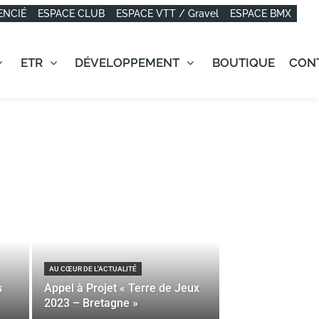
ENCIÉ
ESPACE CLUB
ESPACE VTT / Gravel
ESPACE BMX
ETR
DÉVELOPPEMENT
BOUTIQUE
CON
AU CŒUR DE L'ACTUALITÉ
s
Appel à Projet « Terre de Jeux
2023 – Bretagne »