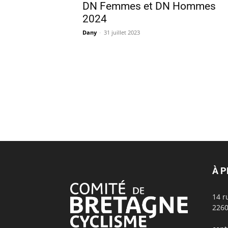
DN Femmes et DN Hommes
2024
Dany
-
31 juillet 2023
À 
14 r
2260