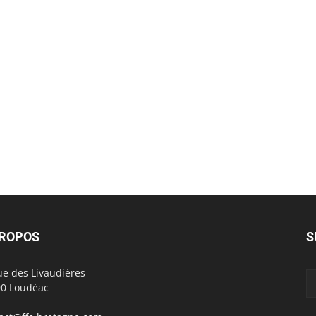
PROPOS
S
ue des Livaudières
0 Loudéac