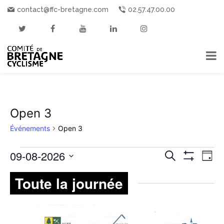
contact@ffc-bretagne.com
02.57.47.00.00
Open 3
Événements
Open 3
ÉVÉNEMENTS
RECHE
09-08-2026
Nav
Recherche
Jour
Montrer
de
Sélectionnez
FOR
ET
Les
Toute la journée
une
Filtres
vue
9
NAVIGA
date.
év
AOÛT
DE