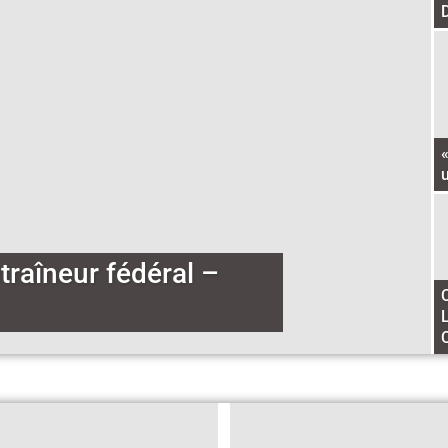
«
traîneur fédéral –
L