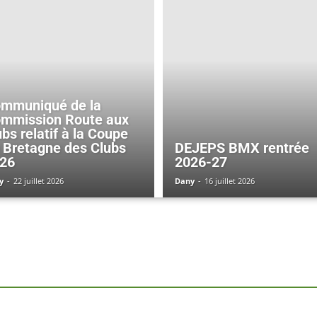
mmuniqué de la
mmission Route aux
ubs relatif à la Coupe
 Bretagne des Clubs
DEJEPS BMX rentrée
26
2026-27
y
-
22 juillet 2026
Dany
-
16 juillet 2026