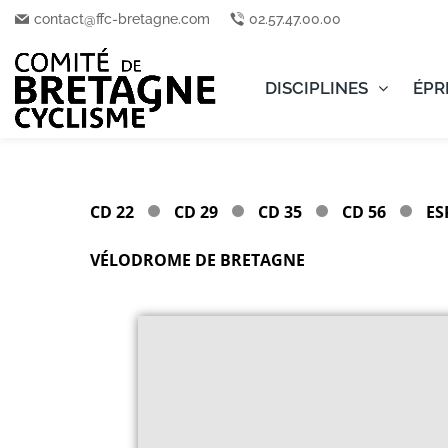
contact@ffc-bretagne.com
02.57.47.00.00
DISCIPLINES
ÉPR
CD 22
CD 29
CD 35
CD 56
ES
VÉLODROME DE BRETAGNE