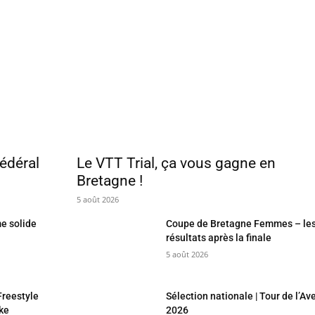
fédéral
Le VTT Trial, ça vous gagne en
Bretagne !
5 août 2026
e solide
Coupe de Bretagne Femmes – le
résultats après la finale
5 août 2026
reestyle
Sélection nationale | Tour de l’Av
ike
2026