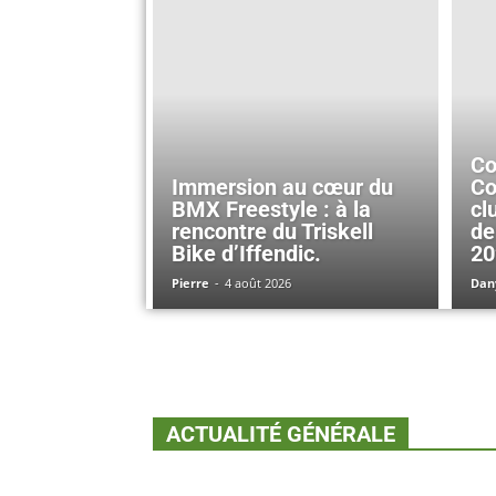
Co
Immersion au cœur du
Co
BMX Freestyle : à la
cl
rencontre du Triskell
de
Bike d’Iffendic.
20
Pierre
-
4 août 2026
Dan
ACTUALITÉ GÉNÉRALE