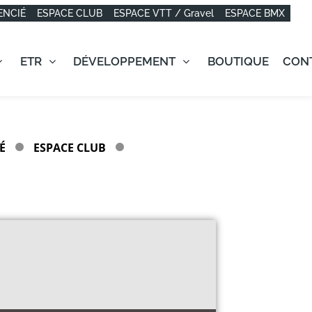
ENCIÉ
ESPACE CLUB
ESPACE VTT / Gravel
ESPACE BMX
ETR
DÉVELOPPEMENT
BOUTIQUE
CON
É
ESPACE CLUB