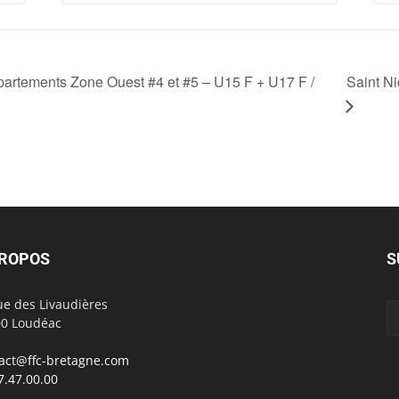
rtements Zone Ouest #4 et #5 – U15 F + U17 F /
Saint N
PROPOS
S
ue des Livaudières
0 Loudéac
act@ffc-bretagne.com
7.47.00.00