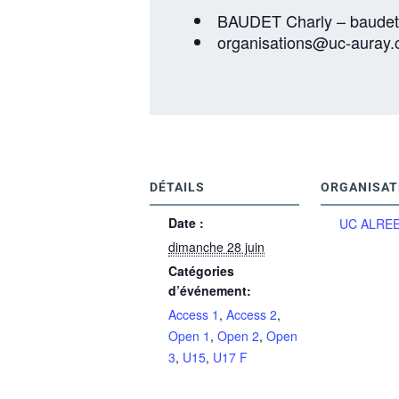
BAUDET Charly – baudetc
organisations@uc-auray
DÉTAILS
ORGANISAT
Date :
UC ALRE
dimanche 28 juin
Catégories
d’événement:
Access 1
,
Access 2
,
Open 1
,
Open 2
,
Open
3
,
U15
,
U17 F