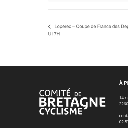
Lopérec – Coupe de France des Dépa
U17H
À 
14 r
2260
cont
02.5