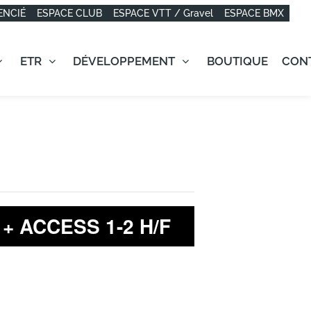
ENCIÉ
ESPACE CLUB
ESPACE VTT / Gravel
ESPACE BMX
ETR
DÉVELOPPEMENT
BOUTIQUE
CON
 + ACCESS 1-2 H/F