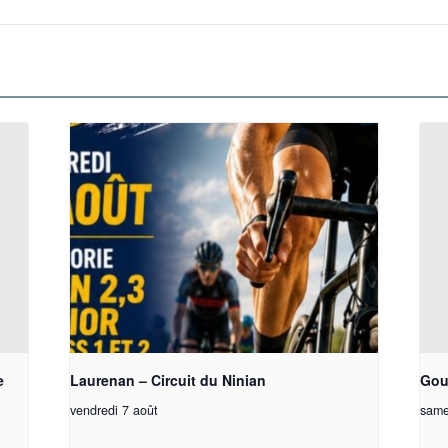
e
Laurenan – Circuit du Ninian
Gou
vendredi 7 août
same