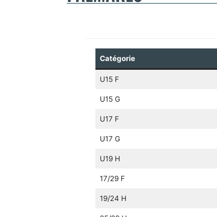
Catégorie
U15 F
U15 G
U17 F
U17 G
U19 H
17/29 F
19/24 H