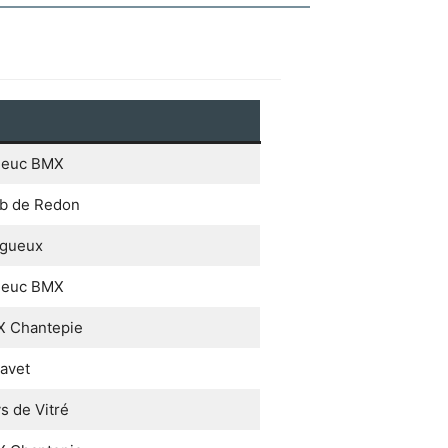
rieuc BMX
b de Redon
gueux
rieuc BMX
 Chantepie
avet
 de Vitré