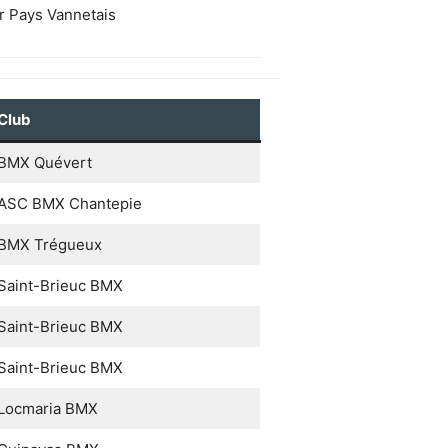
r Pays Vannetais
Club
BMX Quévert
ASC BMX Chantepie
BMX Trégueux
Saint-Brieuc BMX
Saint-Brieuc BMX
Saint-Brieuc BMX
Locmaria BMX