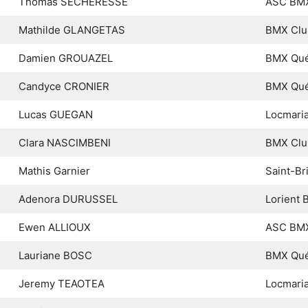
Thomas SECHERESSE
ASC BMX
Mathilde GLANGETAS
BMX Clu
Damien GROUAZEL
BMX Qué
Candyce CRONIER
BMX Qué
Lucas GUEGAN
Locmari
Clara NASCIMBENI
BMX Clu
Mathis Garnier
Saint-B
Adenora DURUSSEL
Lorient
Ewen ALLIOUX
ASC BMX
Lauriane BOSC
BMX Qué
Jeremy TEAOTEA
Locmari