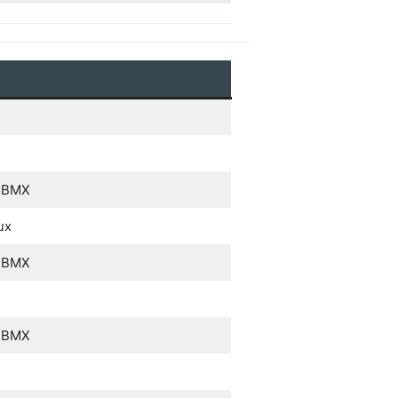
c BMX
ux
c BMX
c BMX