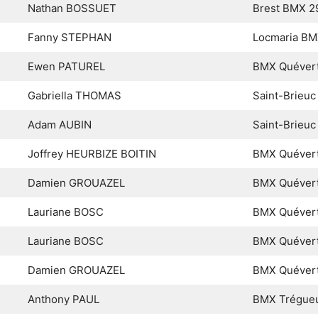
Nathan BOSSUET
Brest BMX 2
Fanny STEPHAN
Locmaria B
Ewen PATUREL
BMX Quéver
Gabriella THOMAS
Saint-Brieu
Adam AUBIN
Saint-Brieu
Joffrey HEURBIZE BOITIN
BMX Quéver
Damien GROUAZEL
BMX Quéver
Lauriane BOSC
BMX Quéver
Lauriane BOSC
BMX Quéver
Damien GROUAZEL
BMX Quéver
Anthony PAUL
BMX Trégue