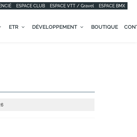
ENCIÉ
ESPACE CLUB
ESPACE VTT / Gravel
ESPACE BMX
ETR
DÉVELOPPEMENT
BOUTIQUE
CON
26