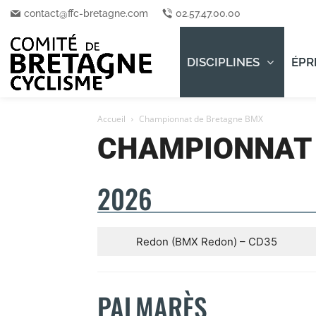
contact@ffc-bretagne.com
02.57.47.00.00
DISCIPLINES
ÉPR
Accueil
Championnat de Bretagne BMX
CHAMPIONNAT 
2026
Redon (BMX Redon) – CD35
PALMARÈS