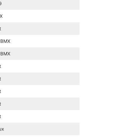
9
MX
t
c BMX
c BMX
t
t
t
t
t
ux