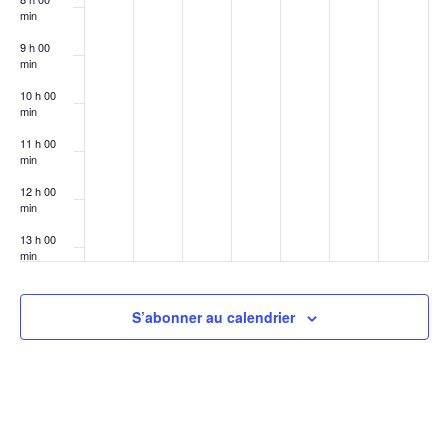
min
9 h 00
min
10 h 00
min
11 h 00
min
12 h 00
min
13 h 00
min
14 h 00
min
S’abonner au calendrier
15 h 00
min
16 h 00
min
17 h 00
min