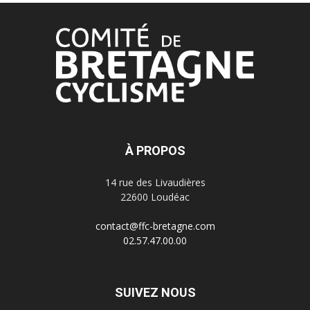
18 h 00
min
19 h 00
min
20 h 00
min
21 h 00
min
À PROPOS
22 h 00
min
14 rue des Livaudières
23 h 00
22600 Loudéac
 h
min
00
min
contact@ffc-bretagne.com
02.57.47.00.00
SUIVEZ NOUS