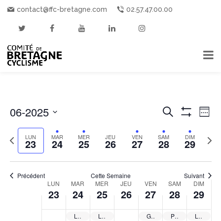
contact@ffc-bretagne.com
02.57.47.00.00
RECHE
06-2025
Nav
Recherche
Sema
Montrer
de
Sélectionnez
ET
Les
la
Filtres
Semaine
Sema
LUN
MAR
MER
JEU
VEN
SAM
DIM
vue
23
24
25
26
27
28
29
NAVIGA
date
précédente
suiva
év
DE
Précédent
Cette Semaine
Suivant
SEMAINE
VUES
LUN
MAR
MER
JEU
VEN
SAM
DIM
23
24
25
26
27
28
29
DU
ÉVÉNE
Landerneau – Grand Prix de la Ville – semi-nocturne
Lanester – Grand Prix Cycliste de la Ville – semi-nocturne
Guipavas – Le Bourg – semi-nocturne
Ploudaniel – Coupe de Bretagne de l’Avenir Crédit Agricole – Souvenir Yvon Marrec
La Gacilly – Elan Gacilien