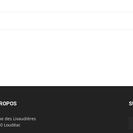
S’abonner au calendrier
PROPOS
S
ue des Livaudières
0 Loudéac