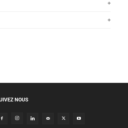
filtres
Jour suivant
Ouvrir
les
filtres
Ouvrir
les
filtres
UIVEZ NOUS