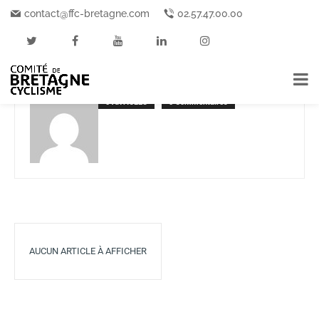
Accueil
contact@ffc-bretagne.com
Auteurs
Articles postés par testcd
02.57.47.00.00
TESTCD
0 ARTICLES
0 Commentaires
AUCUN ARTICLE À AFFICHER