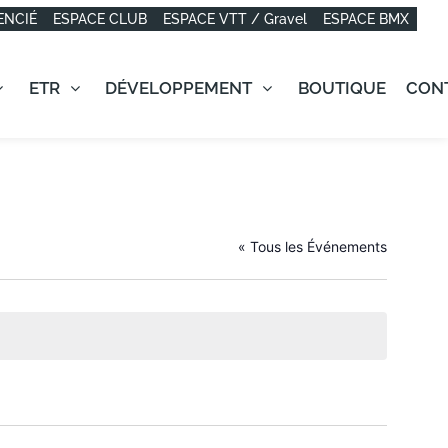
ENCIÉ
ESPACE CLUB
ESPACE VTT / Gravel
ESPACE BMX
ETR
DÉVELOPPEMENT
BOUTIQUE
CON
« Tous les Événements