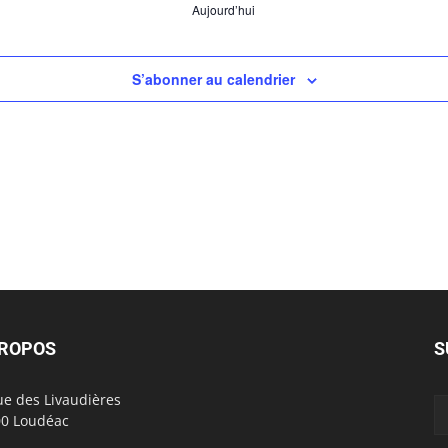
Aujourd’hui
S’abonner au calendrier
PROPOS
S
ue des Livaudières
0 Loudéac