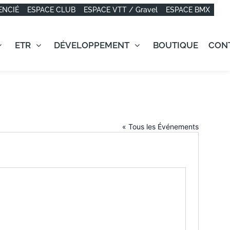
ENCIÉ
ESPACE CLUB
ESPACE VTT / Gravel
ESPACE BMX
ETR
DÉVELOPPEMENT
BOUTIQUE
CON
« Tous les Événements