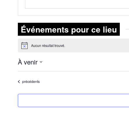
Événements pour ce lieu
Aucun résultat trouvé.
Notice
À venir
Sélectionnez
une
Événements
date.
précédents