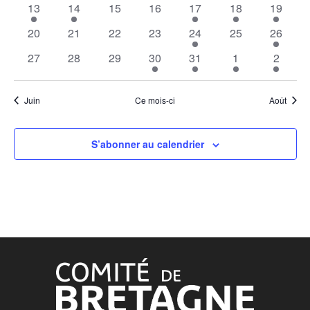
VUES
2
3
0
0
1
1
4
13
14
15
16
17
18
19
événements
événements
événements
événements
événement
événement
événem
0
0
0
0
1
0
3
20
21
22
23
24
ÉVÉNE
25
26
événements
événements
événements
événements
événement
événements
événem
0
0
0
1
1
1
3
27
28
29
30
31
1
2
événements
événements
événements
événement
événement
événement
événem
Juin
Ce mois-ci
Août
S’abonner au calendrier