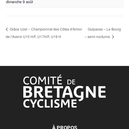
dimanche 9 août
Grâce Uzel – Championnat des Côtes d’Armor
Guipavas – Le Bourg
de l’Avenir U15 H/F, U17H/F, U19 H
– semi-nocturne
À PROPOS