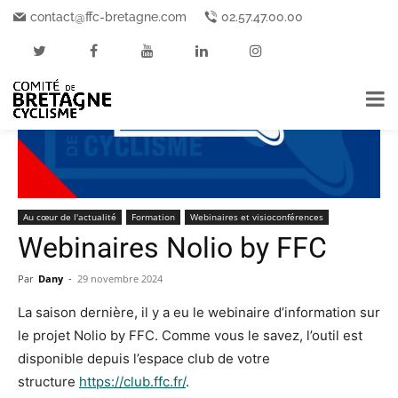
Accueil
Au cœur de l'actualité
contact@ffc-bretagne.com
02.57.47.00.00
Au cœur de l'actualité
Formation
Webinaires et visioconférences
Webinaires Nolio by FFC
Par
Dany
-
29 novembre 2024
La saison dernière, il y a eu le webinaire d’information sur
le projet Nolio by FFC. Comme vous le savez, l’outil est
disponible depuis l’espace club de votre
structure
https://club.ffc.fr/
.