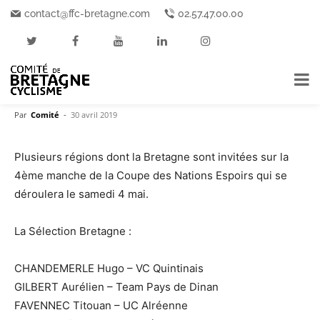
Accueil
Disciplines
Route
contact@ffc-bretagne.com
02.57.47.00.00
Disciplines
Route
Sélections
Sélections Equipe de Bretagne
Une sélection bretonne sur
l’Etoile d’Or
Par
Comité
-
30 avril 2019
Plusieurs régions dont la Bretagne sont invitées sur la
4ème manche de la Coupe des Nations Espoirs qui se
déroulera le samedi 4 mai.
La Sélection Bretagne :
CHANDEMERLE Hugo – VC Quintinais
GILBERT Aurélien – Team Pays de Dinan
FAVENNEC Titouan – UC Alréenne