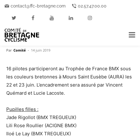
Accueil
Disciplines
BMX
contact@ffc-bretagne.com
02.57.47.00.00
Disciplines
BMX
Sélections
Sélections Equipe de Bretagne
Trophée de France BMX : La
sélection bretonne
Par
Comité
-
14 juin 2019
16 pilotes participeront au Trophée de France BMX sous
les couleurs bretonnes à Mours Saint Eusèbe (AURA) les
22 et 23 juin. L’encadrement sera assuré par Vincent
Quémard et Lucie Lacoste.
Pupilles filles :
Jade Rigollot (BMX TREGUEUX)
Lili Rose Roullier (ACIGNE BMX)
Iloé Le Lay (BMX TREGUEUX)