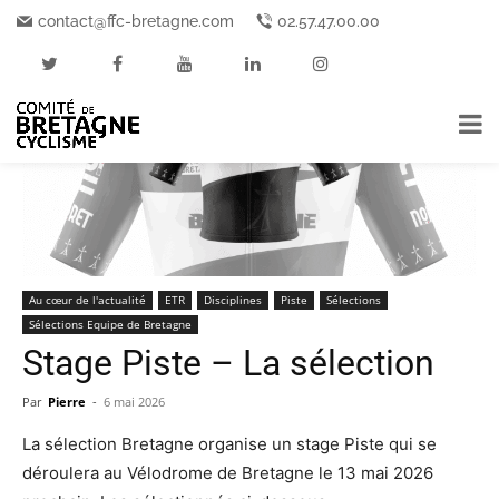
Accueil
Au cœur de l'actualité
contact@ffc-bretagne.com
02.57.47.00.00
Au cœur de l'actualité
ETR
Disciplines
Piste
Sélections
Sélections Equipe de Bretagne
Stage Piste – La sélection
Par
Pierre
-
6 mai 2026
La sélection Bretagne organise un stage Piste qui se
déroulera au Vélodrome de Bretagne le 13 mai 2026