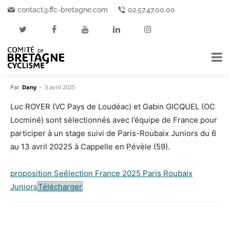
Accueil
Au cœur de l'actualité
contact@ffc-bretagne.com
02.57.47.00.00
Au cœur de l'actualité
Disciplines
Route
Sélections
Sélections Equipe de France
Route U19 – Paris-Roubaix
NCUP
Par
Dany
-
3 avril 2025
Luc ROYER (VC Pays de Loudéac) et Gabin GICQUEL (OC
Locminé) sont sélectionnés avec l’équipe de France pour
participer à un stage suivi de Paris-Roubaix Juniors du 6
au 13 avril 20225 à Cappelle en Pévèle (59).
proposition Seělection France 2025 Paris Roubaix
Juniors
Télécharger