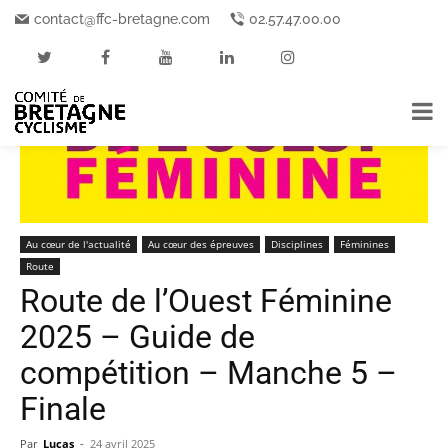
Accueil
Au cœur de l'actualité
contact@ffc-bretagne.com
02.57.47.00.00
Au cœur de l'actualité
Au cœur des épreuves
Disciplines
Féminines
Route
Route de l’Ouest Féminine
2025 – Guide de
compétition – Manche 5 –
Finale
Par
Lucas
-
24 avril 2025