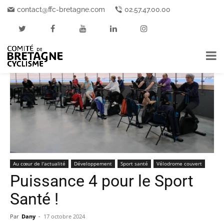
Accueil
Au cœur de l'actualité
contact@ffc-bretagne.com
02.57.47.00.00
Au cœur de l'actualité
Développement
Sport santé
Vélodrome couvert
Puissance 4 pour le Sport
Santé !
Par
Dany
-
17 octobre 2024