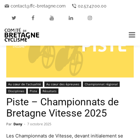
Accueil
Au cœur de l'actualité
contact@ffc-bretagne.com
02.57.47.00.00
Au cœur de l'actualité
Au cœur des épreuves
Championnat régional
Disciplines
Piste
Résultats
Piste – Championnats de
Bretagne Vitesse 2025
Par
Dany
-
7 octobre 2025
Les Championnats de Vitesse, devant initialement se