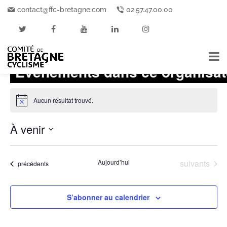
contact@ffc-bretagne.com
02.57.47.00.00
Tro Bro Organisation
« Tous les Événements
Événements dans ce organisat
Aucun résultat trouvé.
Notice
À venir
Sélectionnez
une
Événements
Aujourd’hui
suivants
Événements
date.
précédents
S’abonner au calendrier