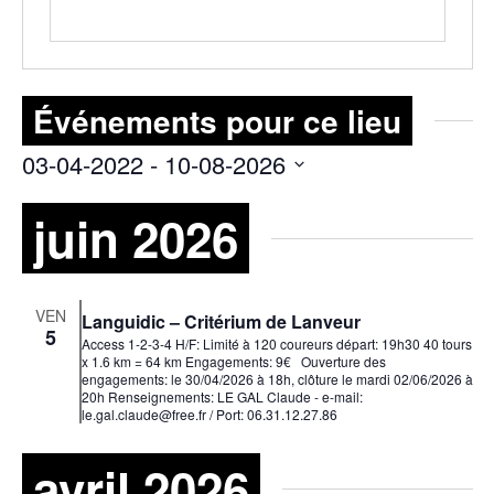
Événements pour ce lieu
03-04-2022
 - 
10-08-2026
Sélectionnez
juin 2026
une
date.
VEN
Languidic – Critérium de Lanveur
5
Access 1-2-3-4 H/F: Limité à 120 coureurs départ: 19h30 40 tours
x 1.6 km = 64 km Engagements: 9€ Ouverture des
engagements: le 30/04/2026 à 18h, clôture le mardi 02/06/2026 à
20h Renseignements: LE GAL Claude - e-mail:
le.gal.claude@free.fr / Port: 06.31.12.27.86
avril 2026