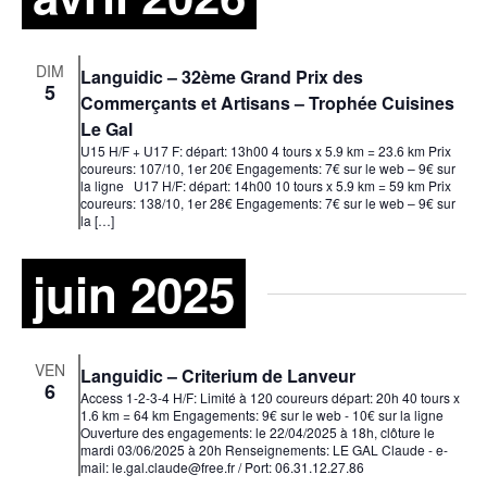
DIM
Languidic – 32ème Grand Prix des
5
Commerçants et Artisans – Trophée Cuisines
Le Gal
U15 H/F + U17 F: départ: 13h00 4 tours x 5.9 km = 23.6 km Prix
coureurs: 107/10, 1er 20€ Engagements: 7€ sur le web – 9€ sur
la ligne U17 H/F: départ: 14h00 10 tours x 5.9 km = 59 km Prix
coureurs: 138/10, 1er 28€ Engagements: 7€ sur le web – 9€ sur
la […]
juin 2025
VEN
Languidic – Criterium de Lanveur
6
Access 1-2-3-4 H/F: Limité à 120 coureurs départ: 20h 40 tours x
1.6 km = 64 km Engagements: 9€ sur le web - 10€ sur la ligne
Ouverture des engagements: le 22/04/2025 à 18h, clôture le
mardi 03/06/2025 à 20h Renseignements: LE GAL Claude - e-
mail: le.gal.claude@free.fr / Port: 06.31.12.27.86