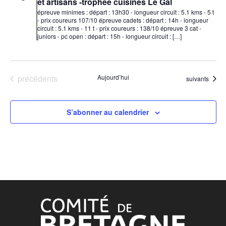
et artisans -trophée cuisines Le Gal
épreuve minimes : départ : 13h30 - longueur circuit : 5.1 kms - 5 t
- prix coureurs 107/10 épreuve cadets : départ : 14h - longueur
circuit : 5.1 kms - 11 t - prix coureurs : 138/10 épreuve 3 cat -
juniors - pc open : départ : 15h - longueur circuit : […]
Événements
précédents
Aujourd’hui
Événements
suivants
S’abonner au calendrier