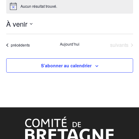
Aucun résultat trouvé.
Notice
À venir
Sélectionnez
une
Événements
Aujourd’hui
suivants
Événements
date.
précédents
S’abonner au calendrier