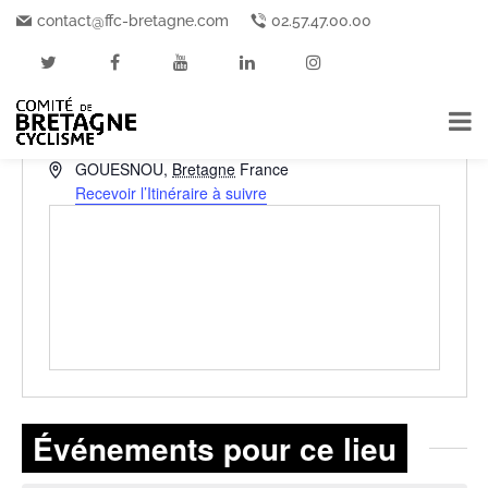
contact@ffc-bretagne.com
02.57.47.00.00
GOUESNOU
« Tous les Événements
Adresse
GOUESNOU
,
Bretagne
France
Recevoir l’Itinéraire à suivre
Événements pour ce lieu