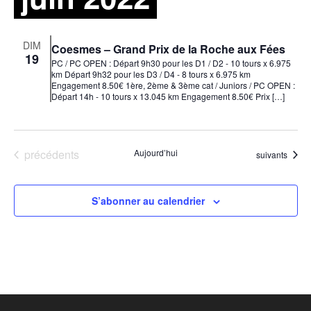
DIM
Coesmes – Grand Prix de la Roche aux Fées
19
PC / PC OPEN : Départ 9h30 pour les D1 / D2 - 10 tours x 6.975
km Départ 9h32 pour les D3 / D4 - 8 tours x 6.975 km
Engagement 8.50€ 1ère, 2ème & 3ème cat / Juniors / PC OPEN :
Départ 14h - 10 tours x 13.045 km Engagement 8.50€ Prix […]
Événements
précédents
Aujourd’hui
Événements
suivants
S’abonner au calendrier