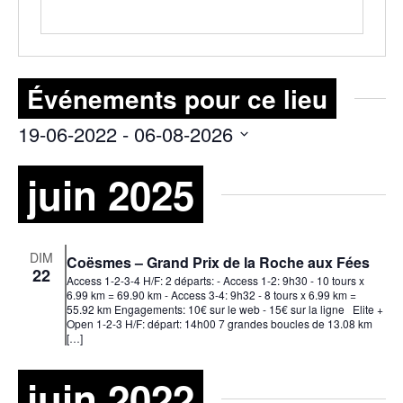
Événements pour ce lieu
19-06-2022
 - 
06-08-2026
Sélectionnez
juin 2025
une
date.
DIM
Coësmes – Grand Prix de la Roche aux Fées
22
Access 1-2-3-4 H/F: 2 départs: - Access 1-2: 9h30 - 10 tours x
6.99 km = 69.90 km - Access 3-4: 9h32 - 8 tours x 6.99 km =
55.92 km Engagements: 10€ sur le web - 15€ sur la ligne Elite +
Open 1-2-3 H/F: départ: 14h00 7 grandes boucles de 13.08 km
[…]
juin 2022