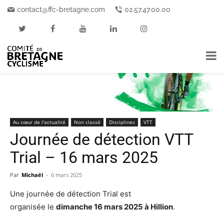
Accueil
Au cœur de l'actualité
contact@ffc-bretagne.com
02.57.47.00.00
Au cœur de l'actualité
Non classé
Disciplines
VTT
Journée de détection VTT
Trial – 16 mars 2025
Par
Michaël
-
6 mars 2025
Une journée de détection Trial est
organisée le
dimanche 16 mars 2025 à Hillion
.