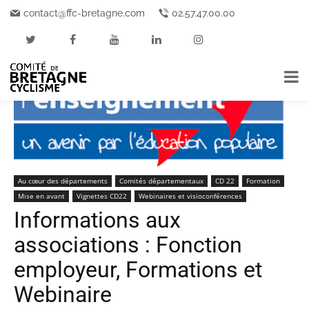
Accueil
Au cœur des départements
contact@ffc-bretagne.com
02.57.47.00.00
Au cœur des départements
Comités départementaux
CD 22
Formation
Mise en avant
Vignettes CD22
Webinaires et visioconférences
Informations aux
associations : Fonction
employeur, Formations et
Webinaire