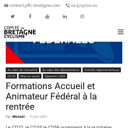
Accueil
Au cœur de l'actualité
contact@ffc-bretagne.com
02.57.47.00.00
Au cœur de l'actualité
Au cœur des départements
Comités départementaux
CD 56
Mise en avant
Vignettes CD56
Formations Accueil et
Animateur Fédéral à la
rentrée
Par
Michaël
-
15 juin 2023
Le CD22, le CD35 le CD56 organisent à la prochaine