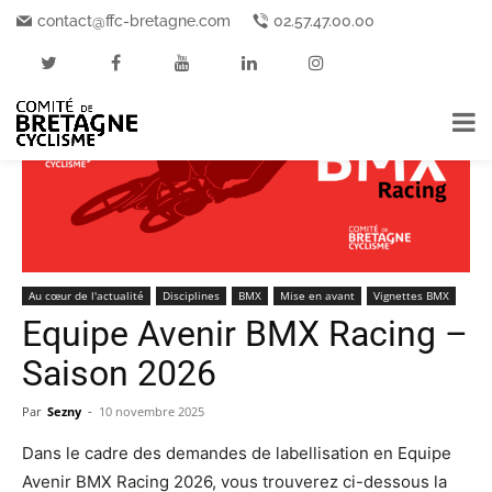
Accueil
Au cœur de l'actualité
contact@ffc-bretagne.com
02.57.47.00.00
Au cœur de l'actualité
Disciplines
BMX
Mise en avant
Vignettes BMX
Equipe Avenir BMX Racing –
Saison 2026
Par
Sezny
-
10 novembre 2025
Dans le cadre des demandes de labellisation en Equipe
Avenir BMX Racing 2026, vous trouverez ci-dessous la