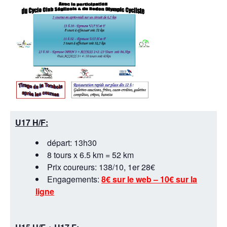
U17 H/F:
départ: 13h30
8 tours x 6.5 km = 52 km
Prix coureurs: 138/10, 1er 28€
Engagements:
8€ sur le web – 10€ sur la
ligne