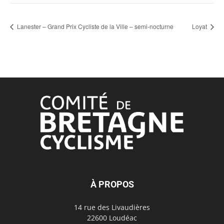
Lanester – Grand Prix Cycliste de la Ville – semi-nocturne
Loyat
À PROPOS
14 rue des Livaudières
22600 Loudéac