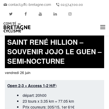
contact@ffc-bretagne.com
02.57.47.00.00
« Tous les Événements
Cet événement est passé.
SAINT RENÉ HILLION –
SOUVENIR JOJO LE GUEN –
SEMI-NOCTURNE
vendredi 26 juin
Open 2-3 + Access 1-2 H/F
:
départ: 20h00
23 tours x 3.35 km = 77.05 km
Prix coureurs: 305/15, 1er 61€