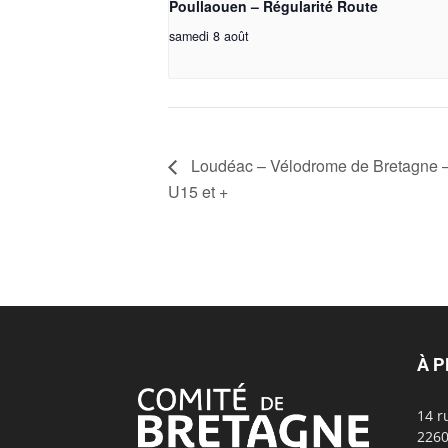
Poullaouen – Régularité Route
samedi 8 août
Loudéac – Vélodrome de Bretagne –
U15 et +
À 
14 r
2260