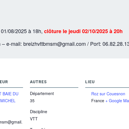
e 01/08/2025 à 18h,
clôture le jeudi 02/10/2025 à 20h
 e-mail: breizhvttbmsm@gmail.com / Port: 06.82.28.1
EUR
AUTRES
LIEU
Département
T BAIE DU
Roz sur Couesnon
 MICHEL
35
France
+ Google M
Discipline
VTT
bmsm@gmail.