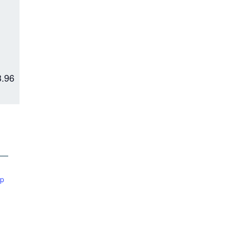
3.96
ap