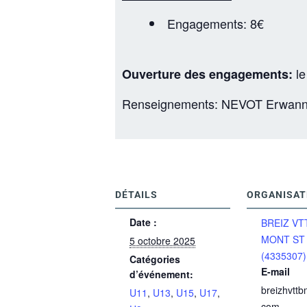
Engagements: 8€
l
Ouverture des engagements:
Renseignements: NEVOT Erwann –
DÉTAILS
ORGANISAT
Date :
BREIZ VT
MONT ST
5 octobre 2025
(4335307)
Catégories
E-mail
d’événement:
breizhvtt
U11
,
U13
,
U15
,
U17
,
com