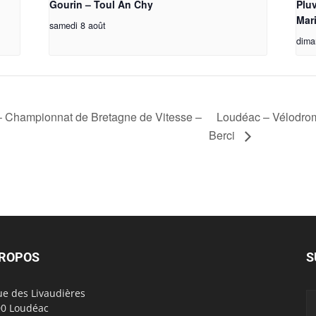
Gourin – Toul An Chy
Plu
Mar
samedi 8 août
dima
 Championnat de Bretagne de Vitesse –
Loudéac – Vélodrom
Berci
PROPOS
S
ue des Livaudières
0 Loudéac