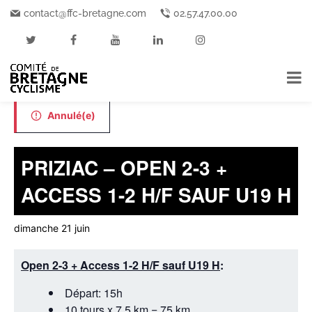
contact@ffc-bretagne.com
02.57.47.00.00
« Tous les Événements
Cet événement est passé.
Annulé(e)
PRIZIAC – OPEN 2-3 +
ACCESS 1-2 H/F SAUF U19 H
dimanche 21 juin
Open 2-3 + Access 1-2 H/F sauf U19 H
:
Départ: 15h
10 tours x 7.5 km = 75 km