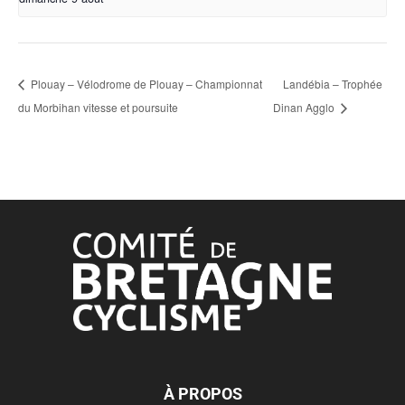
Plouay – Vélodrome de Plouay – Championnat
Landébia – Trophée
du Morbihan vitesse et poursuite
Dinan Agglo
À PROPOS