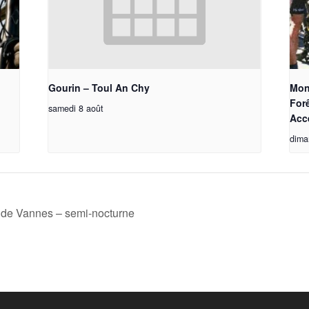
Gourin – Toul An Chy
Mont
Forê
samedi 8 août
Acc
dima
e de Vannes – semi-nocturne