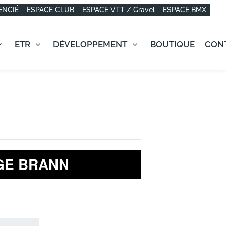
ENCIÉ
ESPACE CLUB
ESPACE VTT / Gravel
ESPACE BMX
ETR
DÉVELOPPEMENT
BOUTIQUE
CON
GE BRANN