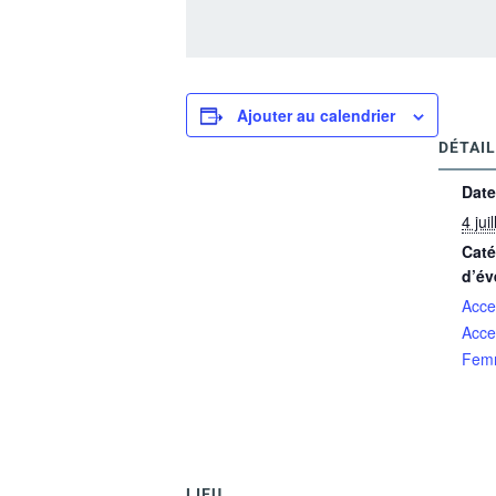
Ajouter au calendrier
DÉTAI
Date
4 jui
Caté
d’év
Acce
Acce
Femm
LIEU