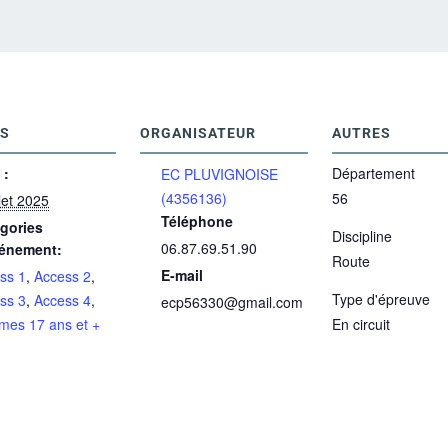
LS
ORGANISATEUR
AUTRES
 :
Département
EC PLUVIGNOISE
(4356136)
56
llet 2025
Téléphone
gories
Discipline
06.87.69.51.90
énement:
Route
E-mail
ss 1
,
Access 2
,
Type d'épreuve
ss 3
,
Access 4
,
ecp56330@gmail.com
es 17 ans et +
En circuit