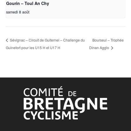
Gourin – Toul An Chy
samedi 8 août
Sévignac – Circuit de Guiternel – Challenge du
Bourseul – Trophée
Guinefort pour les U15 H et U17 H
Dinan Agglo