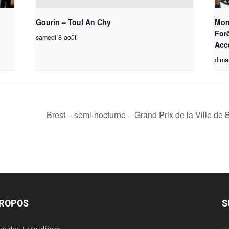
Gourin – Toul An Chy
Mont
Forê
samedi 8 août
Acc
dima
Brest – semi-nocturne – Grand Prix de la Ville 
PROPOS
S