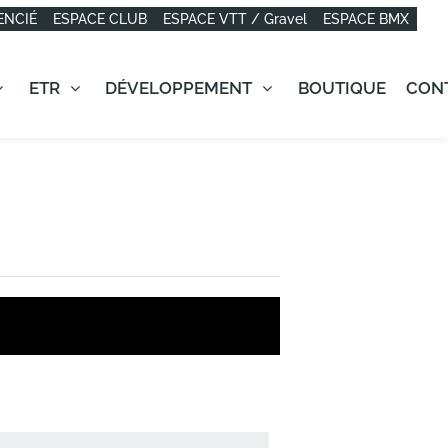
ENCIÉ
ESPACE CLUB
ESPACE VTT / Gravel
ESPACE BMX
ETR
DÉVELOPPEMENT
BOUTIQUE
CON