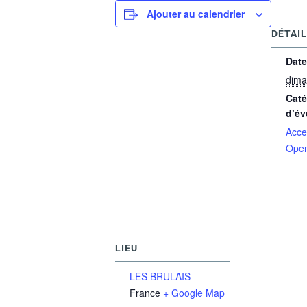
Ajouter au calendrier
DÉTAI
Date
dima
Caté
d’év
Acce
Ope
LIEU
LES BRULAIS
France
+ Google Map