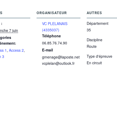
LS
ORGANISATEUR
AUTRES
 :
Département
VC PLELANAIS
(4335037)
35
nche 7 juin
Téléphone
gories
Discipline
06.85.76.74.90
énement:
Route
E-mail
ss 1
,
Access 2
,
Type d'épreuve
n 3
gmenage@laposte.net
En circuit
vcplelan@outlook.fr