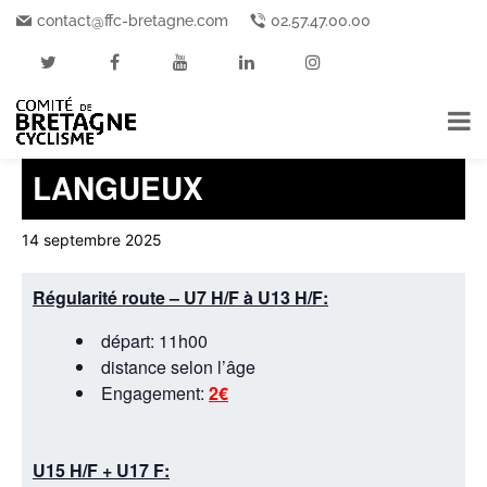
contact@ffc-bretagne.com
02.57.47.00.00
« Tous les Événements
Cet événement est passé.
LANGUEUX
14 septembre 2025
Régularité route – U7 H/F à U13 H/F:
départ: 11h00
distance selon l’âge
Engagement:
2€
U15 H/F + U17 F: