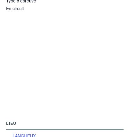
Type d'épreuve
En circuit
LIEU
LANGUEUX