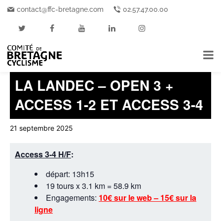
contact@ffc-bretagne.com
02.57.47.00.00
« Tous les Événements
Cet événement est passé.
LA LANDEC – OPEN 3 +
ACCESS 1-2 ET ACCESS 3-4
21 septembre 2025
Access 3-4 H/F
:
départ: 13h15
19 tours x 3.1 km = 58.9 km
Engagements:
10€ sur le web – 15€ sur la
ligne