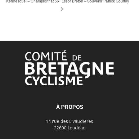
Kermesquel – Championnat 56
l’Essor Breton – Souvenir Patrick Gourtay
À PROPOS
14 rue des Livaudières
22600 Loudéac