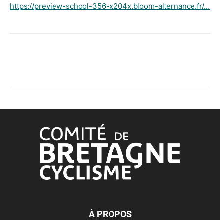
https://preview-school-356-x204x.bloom-alternance.fr/…
À PROPOS