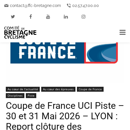
Accueil
Au cœur de l'actualité
contact@ffc-bretagne.com
02.57.47.00.00
Au cœur de l'actualité
Au cœur des épreuves
Coupe de France
Disciplines
Piste
Coupe de France UCI Piste –
30 et 31 Mai 2026 – LYON :
Report clôture des