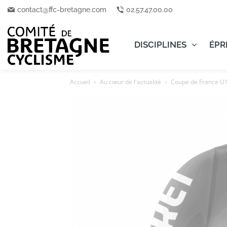
contact@ffc-bretagne.com
02.57.47.00.00
DISCIPLINES
ÉPR
Accueil
Au cœur de l'actualité
Coupe de France U19