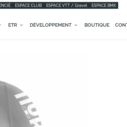
ENCIÉ
ESPACE CLUB
ESPACE VTT / Gravel
ESPACE BMX
ETR
DÉVELOPPEMENT
BOUTIQUE
CON