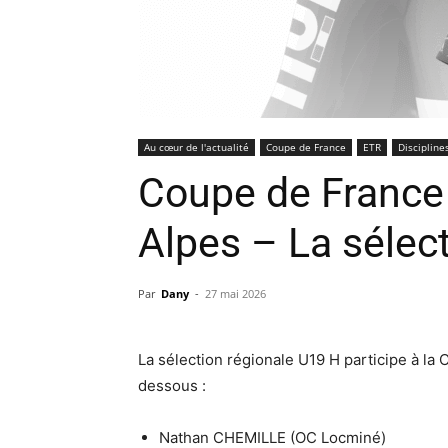
Au cœur de l'actualité
Coupe de France
ETR
Discipline
Coupe de France 
Alpes – La sélec
Par
Dany
-
27 mai 2026
La sélection régionale U19 H participe à la 
dessous :
Nathan CHEMILLE (OC Locminé)