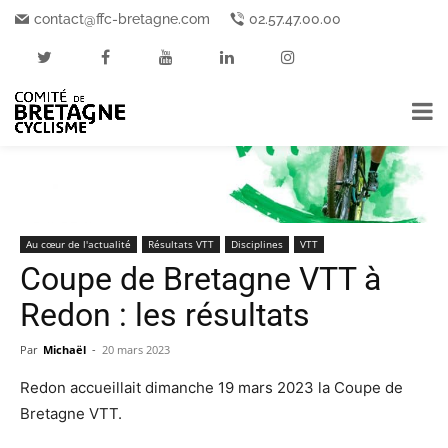
Accueil
Au cœur de l'actualité
contact@ffc-bretagne.com
02.57.47.00.00
Au cœur de l'actualité
Résultats VTT
Disciplines
VTT
Coupe de Bretagne VTT à
Redon : les résultats
Par
Michaël
-
20 mars 2023
Redon accueillait dimanche 19 mars 2023 la Coupe de
Bretagne VTT.