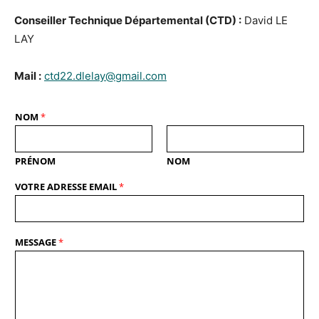
Conseiller Technique Départemental (CTD) :
David LE
LAY
Mail :
ctd22.dlelay@gmail.com
NOM
*
PRÉNOM
NOM
VOTRE ADRESSE EMAIL
*
MESSAGE
*