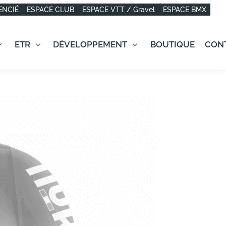
ENCIÉ
ESPACE CLUB
ESPACE VTT / Gravel
ESPACE BMX
ETR
DÉVELOPPEMENT
BOUTIQUE
CON