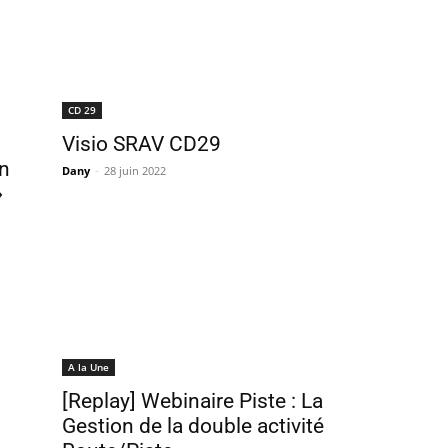
CD 29
Visio SRAV CD29
n
Dany
-
28 juin 2022
»
A la Une
[Replay] Webinaire Piste : La
Gestion de la double activité