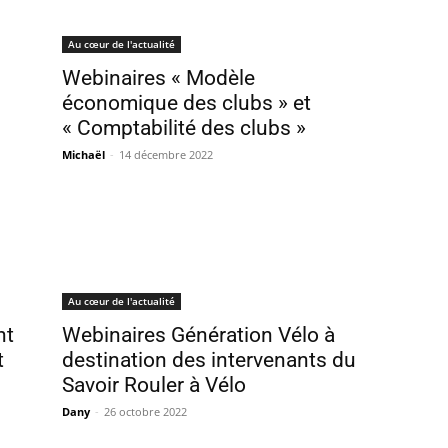
Au cœur de l'actualité
Webinaires « Modèle
économique des clubs » et
« Comptabilité des clubs »
Michaël
-
14 décembre 2022
Au cœur de l'actualité
nt
Webinaires Génération Vélo à
t
destination des intervenants du
Savoir Rouler à Vélo
Dany
-
26 octobre 2022