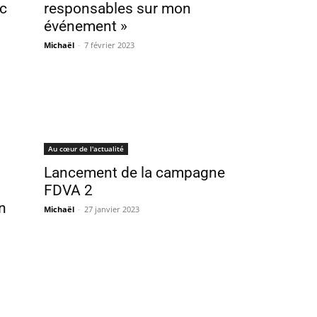
ec
responsables sur mon
événement »
Michaël
-
7 février 2023
Au cœur de l'actualité
Lancement de la campagne
FDVA 2
n
Michaël
-
27 janvier 2023