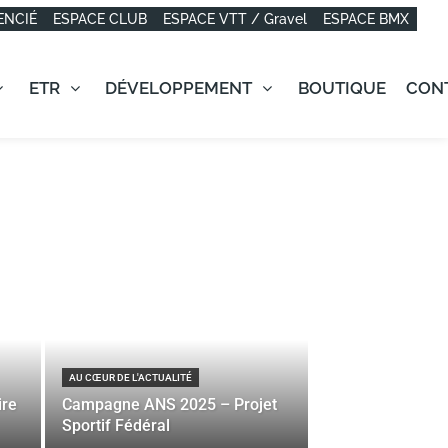
ENCIÉ
ESPACE CLUB
ESPACE VTT / Gravel
ESPACE BMX
ETR
DÉVELOPPEMENT
BOUTIQUE
CON
AU CŒUR DE L'ACTUALITÉ
ire
Campagne ANS 2025 – Projet
Sportif Fédéral