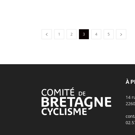
1
2
3
4
5
À 
14 r
2260
cont
02.5