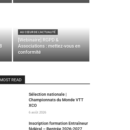
AU CŒUR DE L'ACTUALITÉ
[Webinaire] RGPD &
8
Associations : mettez-vous en
conformité
MOST READ
Sélection nationale |
Championnats du Monde VTT
XCO
6 août 2026
Inscription formation Entraîneur
fédéral – Rentrée 2026-2027