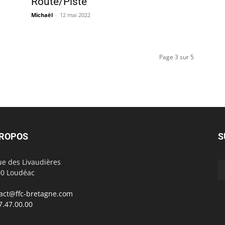
Route/Piste
Michaël
-
12 mai 2022
Page 3 sur 5
PROPOS
S
ue des Livaudières
0 Loudéac
act@ffc-bretagne.com
7.47.00.00