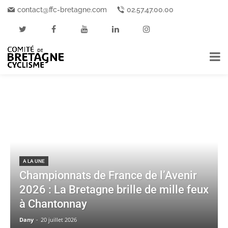
contact@ffc-bretagne.com
02.57.47.00.00
Accueil
Sélections
Sélections Equipe de Bretagne
SÉLECTIONS EQUIPE
DE BRETAGNE
A LA UNE
Championnats de France de l’Avenir
2026 : La Bretagne brille de mille feux
à Chantonnay
Dany
-
20 juillet 2026