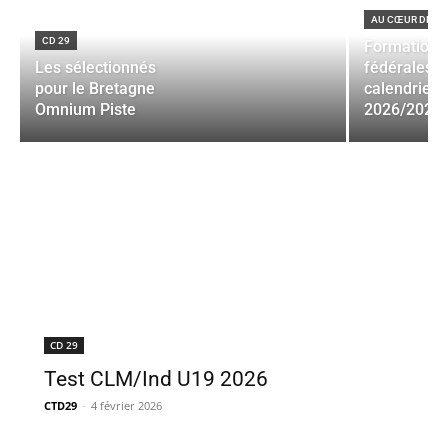
AU CŒUR DE L'
CD 29
Formations
Les sélectionnés
fédérales :
pour le Bretagne
calendrier
Omnium Piste
2026/2027
CD 29
Test CLM/Ind U19 2026
CTD29
-
4 février 2026