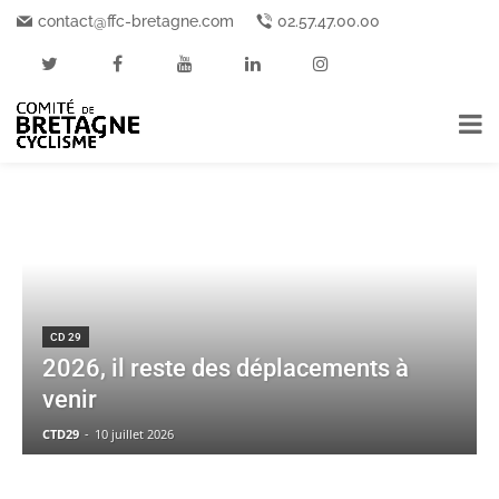
contact@ffc-bretagne.com
02.57.47.00.00
Accueil
Comités départementaux
CD 29
CD 29
CD 29
2026, il reste des déplacements à
venir
CTD29
-
10 juillet 2026